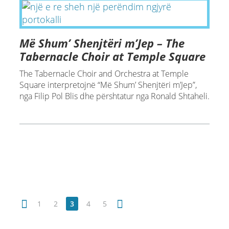
Më Shum’ Shenjtëri m’Jep – The
Tabernacle Choir at Temple Square
The Tabernacle Choir and Orchestra at Temple
Square interpretojnë “Më Shum’ Shenjtëri m’Jep”,
nga Filip Pol Blis dhe përshtatur nga Ronald Shtaheli.
1
2
3
4
5