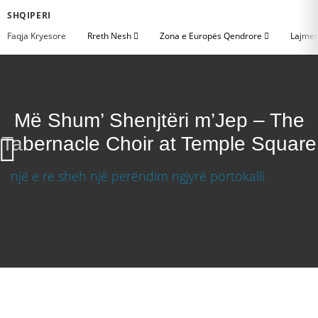
SHQIPERI
Faqja Kryesore
Rreth Nesh
Zona e Europës Qendrore
Lajme
Më Shum’ Shenjtëri m’Jep – The
Tabernacle Choir at Temple Square