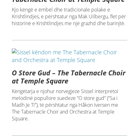
Kjo këngë e ëmbël dhe tradicionale polake e
Krishtlindjes, e përshtatur nga Mak Uilbergu, flet për
historinë e Krishtlindjes me një grazhd dhe barinjtë.
O Store Gud – The Tabernacle Choir
at Temple Square
Këngëtarja e njohur norvegjeze Sissel interpretoi
melodinë popullore suedeze “O store gud” (“Sa i
Madh Je Ti”), të përshtatur nga Håkon Iversen me
The Tabernacle Choir and Orchestra at Temple
Square.