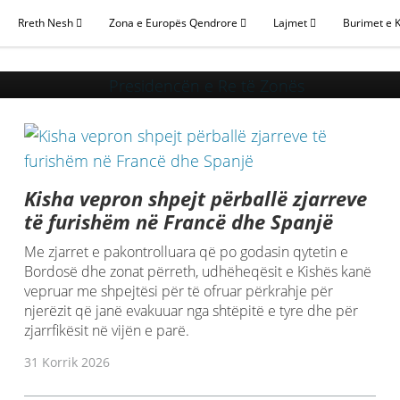
Rreth Nesh
Zona e Europës Qendrore
Lajmet
Burimet e 
sidencën e Re të Z
Kisha vepron shpejt përballë zjarreve
të furishëm në Francë dhe Spanjë
Me zjarret e pakontrolluara që po godasin qytetin e
Bordosë dhe zonat përreth, udhëheqësit e Kishës kanë
vepruar me shpejtësi për të ofruar përkrahje për
njerëzit që janë evakuuar nga shtëpitë e tyre dhe për
zjarrfikësit në vijën e parë.
31 Korrik 2026