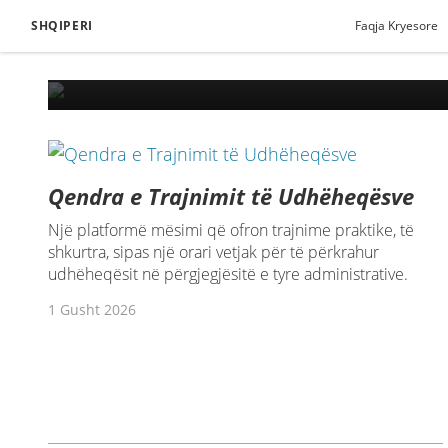
SHQIPERI
Faqja Kryesore
Pre
Qendra e Trajnimit të Udhëheqësve
Një platformë mësimi që ofron trajnime praktike, të
shkurtra, sipas një orari vetjak për të përkrahur
udhëheqësit në përgjegjësitë e tyre administrative.
1 Gusht 2026