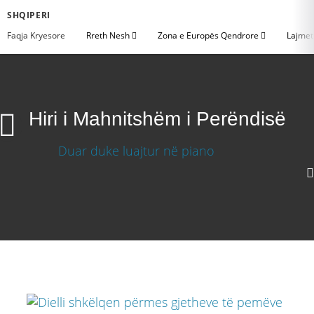
SHQIPERI
Faqja Kryesore
Rreth Nesh
Zona e Europës Qendrore
Lajme
Hiri i Mahnitshëm i Perëndisë
Hiri i Mahnitshëm i Perëndisë
Shkarkoni Video