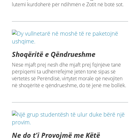
lutemi kurdoherë për ndihmën e Zotit në botë sot.
Shoqëritë e Qëndrueshme
Nëse mjaft prej nesh dhe mjaft prej fqinjëve tanë
përpiqemi ta udhërrëfejmë jetën tonë sipas së
vërtetës së Perëndisë, virtytet morale që nevojiten
në shoqëritë e qëndrueshme, do të jenë me bollëk.
Ne do t’i Provojmë me Këtë