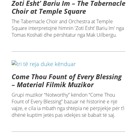
Zoti Ësht’ Bariu Im – The Tabernacle
Choir at Temple Square
The Tabernacle Choir and Orchestra at Temple
Square interpretojnë himnin 'Zoti Ësht’ Bariu Im' nga
Tomas Koshati dhe përshtatur nga Mak Uilbergu.
Come Thou Fount of Every Blessing
– Material Filmik Muzikor
Grupi muzikor “Notworthy” këndon “Come Thou
Fount of Every Blessing” bazuar në historinë e një
vajze, e cila ia mbath nga shtëpia në përpjekje për t’i
dhënë kuptim jetës pas vdekjes së babait të saj.