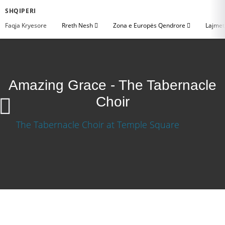
SHQIPERI
Faqja Kryesore
Rreth Nesh
Zona e Europës Qendrore
Lajme
Amazing Grace - The Tabernacle
Choir