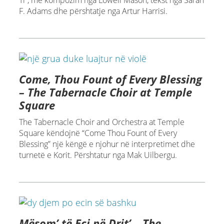
Ti”, me kompozim nga Lowell Mason, tekst nga Sarah
F. Adams dhe përshtatje nga Artur Harrisi.
Come, Thou Fount of Every Blessing
– The Tabernacle Choir at Temple
Square
The Tabernacle Choir and Orchestra at Temple
Square këndojnë “Come Thou Fount of Every
Blessing” një këngë e njohur në interpretimet dhe
turnetë e Korit. Përshtatur nga Mak Uilbergu.
Mësom’ të Eci në Drit’ – The