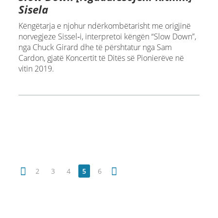
Sisela
Këngëtarja e njohur ndërkombëtarisht me origjinë
norvegjeze Sissel‑i, interpretoi këngën “Slow Down”,
nga Chuck Girard dhe të përshtatur nga Sam
Cardon, gjatë Koncertit të Ditës së Pionierëve në
vitin 2019.
2
3
4
5
6