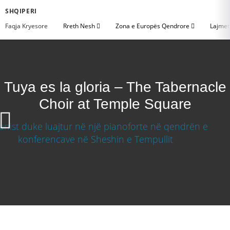
SHQIPERI
Faqja Kryesore
Rreth Nesh
Zona e Europës Qendrore
Lajme
Tuya es la gloria – The Tabernacle
Choir at Temple Square