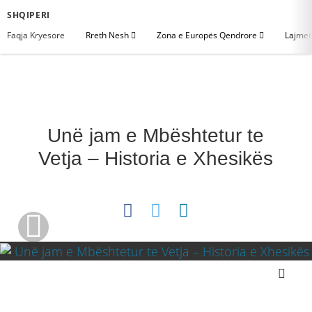
SHQIPERI
Faqja Kryesore
Rreth Nesh
Zona e Europës Qendrore
Lajme
Unë jam e Mbështetur te
Vetja – Historia e Xhesikës
Download the Video