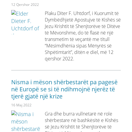
12 Qershor 2022
Plaku Diter F. Uhtdorf, i Kuorumit të
Dymbëdhjetë Apostujve të Kishës së
Jezu Krishtit të Shenjtorëve të Ditëve
të Mëvonshme, do të flasë në një
transmetim të veçantë me titull
“Mësimdhënia sipas Mënyrës së
Shpëtimtarit”, ditën e diel, më 12
qershor 2022.
Nisma i mëson shërbestarët pa pagesë
në Europë se si të ndihmojnë njerëz të
tjerë gjatë një krize
16 Maj 2022
Gra dhe burra vullnetarë në role
shërbestare në bashkësitë e Kishës
së Jezu Krishtit të Shenjtorëve të