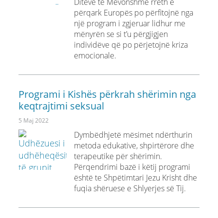
Ditëve të Mëvonshme rreth e
përqark Europës po përfitojnë nga
një program i zgjeruar lidhur me
mënyrën se si t’u përgjigjen
individëve që po përjetojnë kriza
emocionale.
Programi i Kishës përkrah shërimin nga
keqtrajtimi seksual
5 Maj 2022
Dymbëdhjetë mësimet ndërthurin
metoda edukative, shpirtërore dhe
terapeutike për shërimin.
Përqendrimi bazë i këtij programi
është te Shpëtimtari Jezu Krisht dhe
fuqia shëruese e Shlyerjes së Tij.