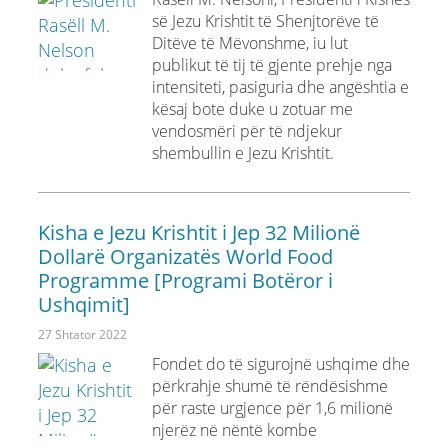
së Jezu Krishtit të Shenjtorëve të
Ditëve të Mëvonshme, iu lut
publikut të tij të gjente prehje nga
intensiteti, pasiguria dhe angështia e
kësaj bote duke u zotuar me
vendosmëri për të ndjekur
shembullin e Jezu Krishtit.
Kisha e Jezu Krishtit i Jep 32 Milionë
Dollarë Organizatës World Food
Programme [Programi Botëror i
Ushqimit]
27 Shtator 2022
Fondet do të sigurojnë ushqime dhe
përkrahje shumë të rëndësishme
për raste urgjence për 1,6 milionë
njerëz në nëntë kombe