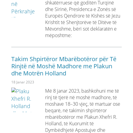
shkatërruese që goditën Turqinë
dhe Sirinë, Presidenca e Zonës së
Europës Qendrore të Kishës së Jezu
Krishtit të Shenjtorëve të Ditëve të
Mëvonshme, bëri sot deklaratën e
mëposhtme:
Takim Shpirtëror Mbarëbotëror për Të
Rinjtë në Moshë Madhore me Plakun
dhe Motrën Holland
18 Janar 2023
Më 8 janar 2023, bashkohuni me të
rinj të tjerë në moshë madhore, të
moshave 18–30 vjeç, të martuar ose
beqarë, në takimin shpirtëror
mbarëbotëror me Plakun Xhefri R.
Holland, të Kuorumit të
Dymbëdhjetë Apostujve dhe