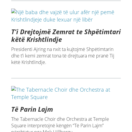
T’i Drejtojmë Zemrat te Shpëtimtari
këtë Krishtlindje
Presidenti Ajring na nxit ta kujtojmë Shpëtimtarin
dhe t’i kemi zemrat tona të drejtuara më pranë Tij
këtë Krishtlindje.
Të Parin Lajm
The Tabernacle Choir dhe Orchestra at Temple
Square interpretojnë këngën “Të Parin Lajm”
përshtatur nga Mek Uillbergu.