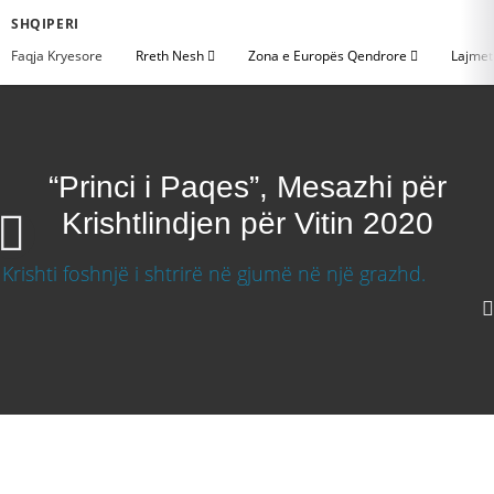
SHQIPERI
Faqja Kryesore
Rreth Nesh
Zona e Europës Qendrore
Lajme
“Princi i Paqes”, Mesazhi për
Krishtlindjen për Vitin 2020
“Princi i Paqes”, Mesazhi për Krishtlindjen për
Vitin 2020
Shkarkoni Video