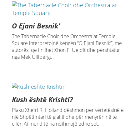
O Ejani Besnik’
The Tabernacle Choir dhe Orchestra at Temple
Square interpretojnë këngën “O Ejani Besnik’”, me
autorësi që i njihet Xhon F. Uejdit dhe përshtatur
nga Mek Uillbergu.
Kush është Krishti?
Plaku Xhefri R. Holland dëshmon për vërtetësinë e
një Shpëtimtari të gjallë dhe për mënyrën në të
cilën Ai mund të na ndihmojë edhe sot.