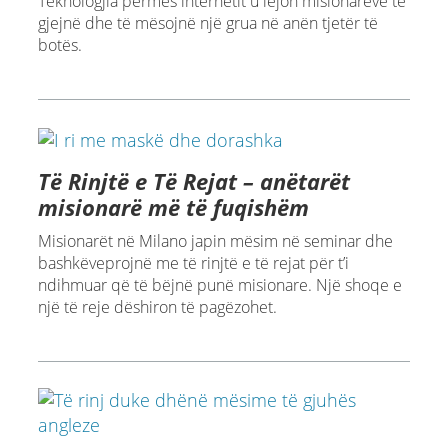
Teknologjia përmes internetit u lejon misionarëve të
gjejnë dhe të mësojnë një grua në anën tjetër të
botës.
Të Rinjtë e Të Rejat – anëtarët
misionarë më të fuqishëm
Misionarët në Milano japin mësim në seminar dhe
bashkëveprojnë me të rinjtë e të rejat për t’i
ndihmuar që të bëjnë punë misionare. Një shoqe e
një të reje dëshiron të pagëzohet.