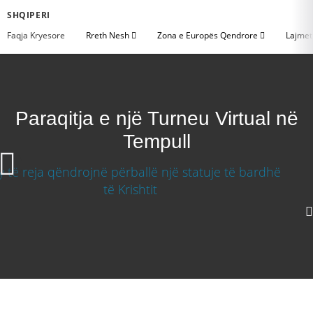
SHQIPERI
Faqja Kryesore
Rreth Nesh
Zona e Europës Qendrore
Lajme
Paraqitja e një Turneu Virtual në
Tempull
Paraqitja e një Turneu Virtual në Tempull
640p