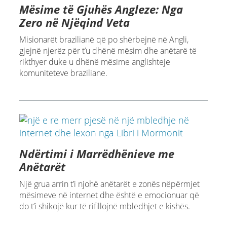
Mësime të Gjuhës Angleze: Nga
Zero në Njëqind Veta
Misionarët brazilianë që po shërbejnë në Angli,
gjejnë njerëz për t’u dhënë mësim dhe anëtarë të
rikthyer duke u dhënë mësime anglishteje
komuniteteve braziliane.
Ndërtimi i Marrëdhënieve me
Anëtarët
Një grua arrin t’i njohë anëtarët e zonës nëpërmjet
mësimeve në internet dhe është e emocionuar që
do t’i shikojë kur të rifillojnë mbledhjet e kishës.