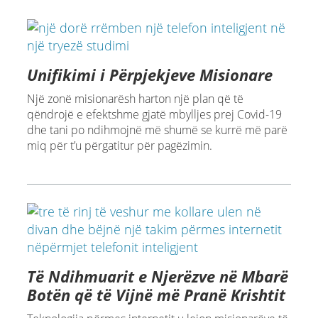
Unifikimi i Përpjekjeve Misionare
Një zonë misionarësh harton një plan që të
qëndrojë e efektshme gjatë mbylljes prej Covid-19
dhe tani po ndihmojnë më shumë se kurrë më parë
miq për t’u përgatitur për pagëzimin.
Të Ndihmuarit e Njerëzve në Mbarë
Botën që të Vijnë më Pranë Krishtit