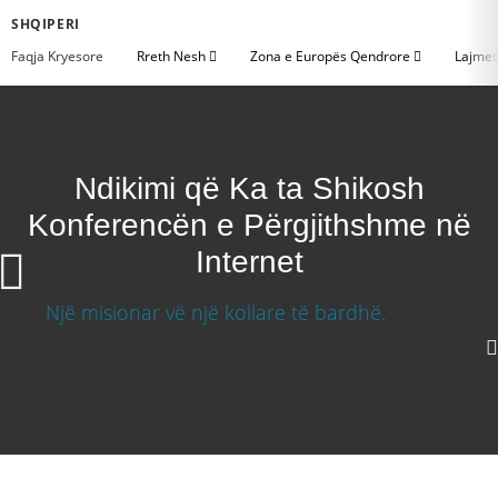
SHQIPERI
Faqja Kryesore
Rreth Nesh
Zona e Europës Qendrore
Lajme
Ndikimi që Ka ta Shikosh
Konferencën e Përgjithshme në
Internet
Ndikimi që Ka ta Shikosh Konferencën e
Përgjithshme në Internet
640p