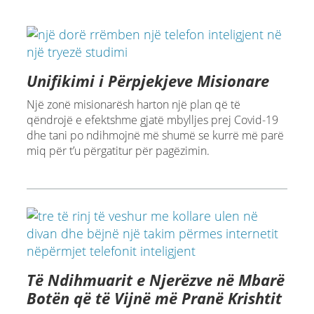
Unifikimi i Përpjekjeve Misionare
Një zonë misionarësh harton një plan që të
qëndrojë e efektshme gjatë mbylljes prej Covid-19
dhe tani po ndihmojnë më shumë se kurrë më parë
miq për t’u përgatitur për pagëzimin.
Të Ndihmuarit e Njerëzve në Mbarë
Botën që të Vijnë më Pranë Krishtit