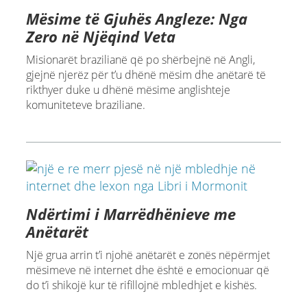
Mësime të Gjuhës Angleze: Nga
Zero në Njëqind Veta
Misionarët brazilianë që po shërbejnë në Angli,
gjejnë njerëz për t’u dhënë mësim dhe anëtarë të
rikthyer duke u dhënë mësime anglishteje
komuniteteve braziliane.
Ndërtimi i Marrëdhënieve me
Anëtarët
Një grua arrin t’i njohë anëtarët e zonës nëpërmjet
mësimeve në internet dhe është e emocionuar që
do t’i shikojë kur të rifillojnë mbledhjet e kishës.