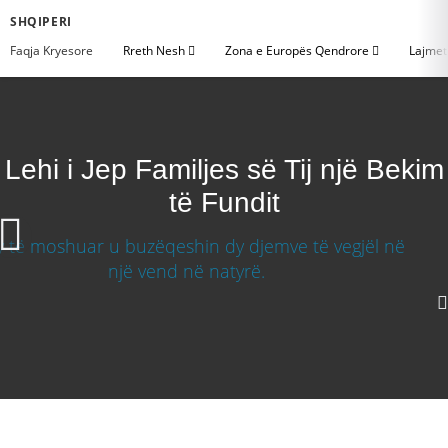
SHQIPERI
Faqja Kryesore
Rreth Nesh
Zona e Europës Qendrore
Lajme
Lehi i Jep Familjes së Tij një Bekim
të Fundit
Lehi i Jep Familjes së Tij një Bekim të Fundit
Shkarkoni Video