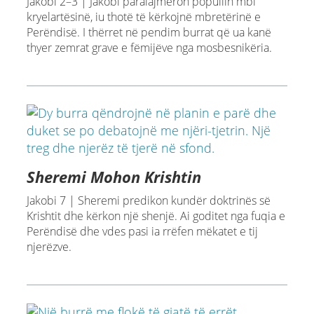
Jakobi 2–3 | Jakobi paralajmëron popullin mbi
kryelartësinë, iu thotë të kërkojnë mbretërinë e
Perëndisë. I thërret në pendim burrat që ua kanë
thyer zemrat grave e fëmijëve nga mosbesnikëria.
Sheremi Mohon Krishtin
Jakobi 7 | Sheremi predikon kundër doktrinës së
Krishtit dhe kërkon një shenjë. Ai goditet nga fuqia e
Perëndisë dhe vdes pasi ia rrëfen mëkatet e tij
njerëzve.