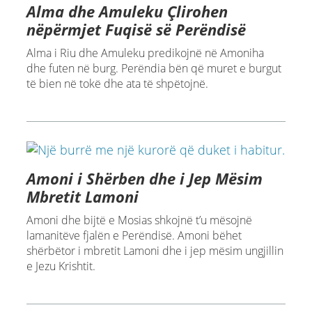
Alma dhe Amuleku Çlirohen
nëpërmjet Fuqisë së Perëndisë
Alma i Riu dhe Amuleku predikojnë në Amoniha
dhe futen në burg. Perëndia bën që muret e burgut
të bien në tokë dhe ata të shpëtojnë.
Amoni i Shërben dhe i Jep Mësim
Mbretit Lamoni
Amoni dhe bijtë e Mosias shkojnë t’u mësojnë
lamanitëve fjalën e Perëndisë. Amoni bëhet
shërbëtor i mbretit Lamoni dhe i jep mësim ungjillin
e Jezu Krishtit.