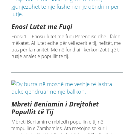
Enosi Lutet me Fuqi
Enosi 1 | Enosi i lutet me fuqi Perëndisë dhe i falen
mëkatet. Ai lutet edhe për vëllezërit e tij, nefitët, më
pas për lamanitët. Më në fund ai i kërkon Zotit që t’i
ruajë analet e popullit të tij.
Mbreti Beniamin i Drejtohet
Popullit të Tij
Mbreti Beniamin e mbledh popullin e tij në
tempullin e Zarahemlës. Ata mësojnë se kur i