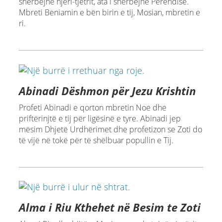
shërbejnë njëri-tjetrit, ata i shërbejnë Perëndisë.
Mbreti Beniamin e bën birin e tij, Mosian, mbretin e
ri.
Abinadi Dëshmon për Jezu Krishtin
Profeti Abinadi e qorton mbretin Noe dhe
priftërinjtë e tij për ligësinë e tyre. Abinadi jep
mësim Dhjetë Urdhërimet dhe profetizon se Zoti do
të vijë në tokë për të shëlbuar popullin e Tij.
Alma i Riu Kthehet në Besim te Zoti