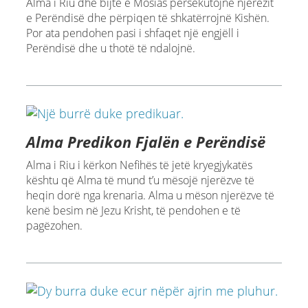
Alma i Riu dhe bijtë e Mosias persekutojnë njerëzit
e Perëndisë dhe përpiqen të shkatërrojnë Kishën.
Por ata pendohen pasi i shfaqet një engjëll i
Perëndisë dhe u thotë të ndalojnë.
Alma Predikon Fjalën e Perëndisë
Alma i Riu i kërkon Nefihës të jetë kryegjykatës
kështu që Alma të mund t’u mësojë njerëzve të
heqin dorë nga krenaria. Alma u mëson njerëzve të
kenë besim në Jezu Krisht, të pendohen e të
pagëzohen.