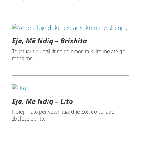
Eja, Më Ndiq – Brixhita
Të jetuarit e ungjillit na ndihmon ta kujtojmë atë që
mësojmë.
Eja, Më Ndiq – Lito
Ndiejini ato për veten tuaj dhe Zoti do t’u japë
zbulesë për to.