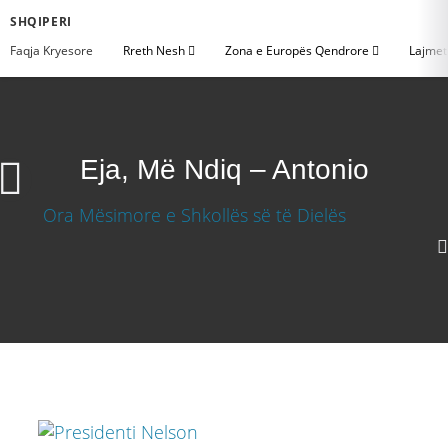
SHQIPERI
Faqja Kryesore
Rreth Nesh
Zona e Europës Qendrore
Lajme
Eja, Më Ndiq – Antonio
1080p