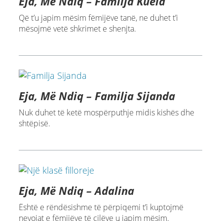
Eja, Më Ndiq – Familja Kuela
Që t’u japim mësim fëmijëve tanë, ne duhet t’i
mësojmë vetë shkrimet e shenjta.
Eja, Më Ndiq – Familja Sijanda
Nuk duhet të ketë mospërputhje midis kishës dhe
shtëpisë.
Eja, Më Ndiq – Adalina
Është e rëndësishme të përpiqemi t’i kuptojmë
nevojat e fëmijëve të cilëve u japim mësim.