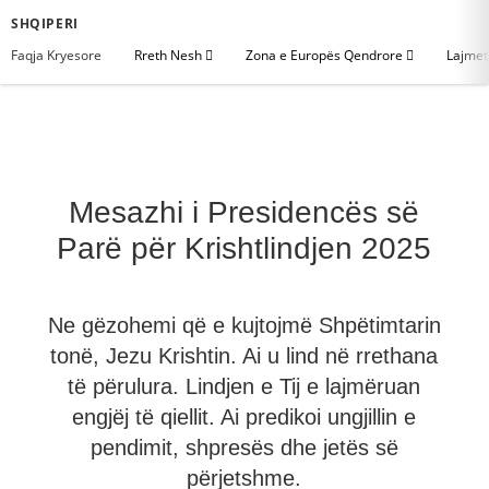
SHQIPERI
Faqja Kryesore
Rreth Nesh
Zona e Europës Qendrore
Lajme
Mesazhi i Presidencës së
Parë për Krishtlindjen 2025
Ne gëzohemi që e kujtojmë Shpëtimtarin
tonë, Jezu Krishtin. Ai u lind në rrethana
të përulura. Lindjen e Tij e lajmëruan
engjëj të qiellit. Ai predikoi ungjillin e
pendimit, shpresës dhe jetës së
përjetshme.