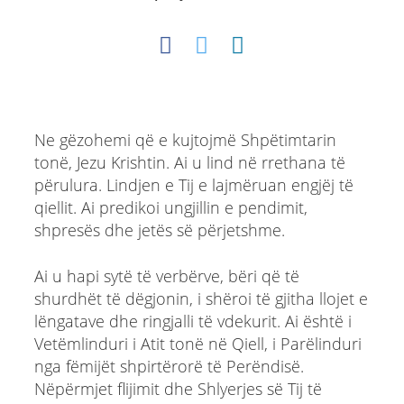
Ne gëzohemi që e kujtojmë Shpëtimtarin
tonë, Jezu Krishtin. Ai u lind në rrethana të
përulura. Lindjen e Tij e lajmëruan engjëj të
qiellit. Ai predikoi ungjillin e pendimit,
shpresës dhe jetës së përjetshme.
Ai u hapi sytë të verbërve, bëri që të
shurdhët të dëgjonin, i shëroi të gjitha llojet e
lëngatave dhe ringjalli të vdekurit. Ai është i
Vetëmlinduri i Atit tonë në Qiell, i Parëlinduri
nga fëmijët shpirtërorë të Perëndisë.
Nëpërmjet flijimit dhe Shlyerjes së Tij të