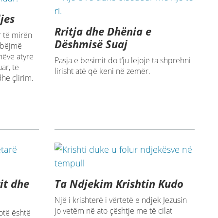
jes
Rritja dhe Dhënia e
r të mirën
Dëshmisë Suaj
a bëjmë
hëve atyre
Pasja e besimit do t’ju lejojë ta shprehni
ar, të
lirisht atë që keni në zemër.
he çlirim.
it dhe
Ta Ndjekim Krishtin Kudo
Një i krishterë i vërtetë e ndjek Jezusin
jo vetëm në ato çështje me të cilat
botë është