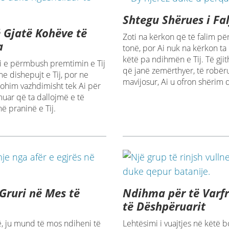
Shtegu Shërues i Fal
 Gjatë Kohëve të
Zoti na kërkon që të falim pë
a
tonë, por Ai nuk na kërkon t
këtë pa ndihmën e Tij. Të gjit
i e përmbush premtimin e Tij
që janë zemërthyer, të robëru
me dishepujt e Tij, por ne
mavijosur, Ai u ofron shërim d
hohim vazhdimisht tek Ai për
uar që ta dallojmë e të
ë praninë e Tij.
 Gruri në Mes të
Ndihma për të Varfr
të Dëshpëruarit
, ju mund të mos ndiheni të
Lehtësimi i vuajtjes në këtë 