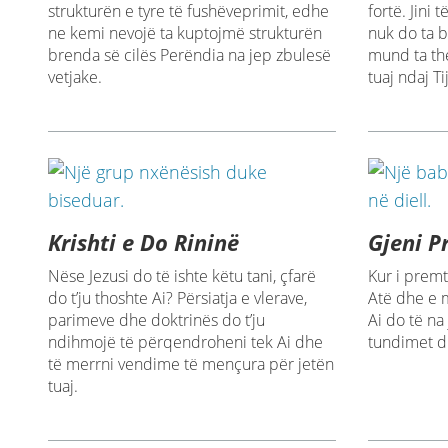
strukturën e tyre të fushëveprimit, edhe
fortë. Jini
ne kemi nevojë ta kuptojmë strukturën
nuk do ta b
brenda së cilës Perëndia na jep zbulesë
mund ta the
vetjake.
tuaj ndaj Ti
Krishti e Do Rininë
Gjeni P
Nëse Jezusi do të ishte këtu tani, çfarë
Kur i premt
do t’ju thoshte Ai? Përsiatja e vlerave,
Atë dhe e 
parimeve dhe doktrinës do t’ju
Ai do të na
ndihmojë të përqendroheni tek Ai dhe
tundimet d
të merrni vendime të mençura për jetën
tuaj.