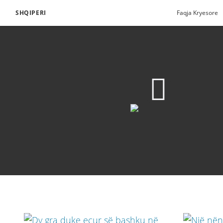
SHQIPERI
Faqja Kryesore
Themeli Shpirtëror
Shkarkoni Video