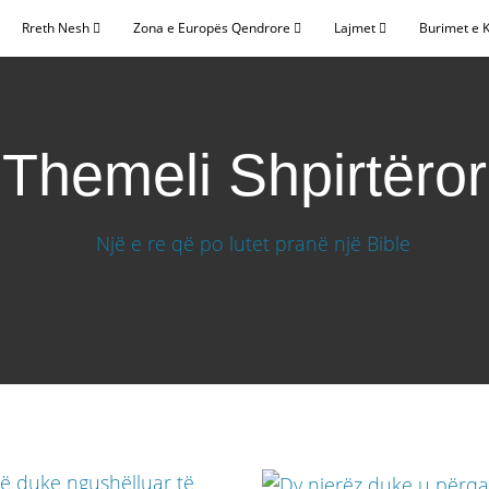
Rreth Nesh
Zona e Europës Qendrore
Lajmet
Burimet e 
Themeli Shpirtëror