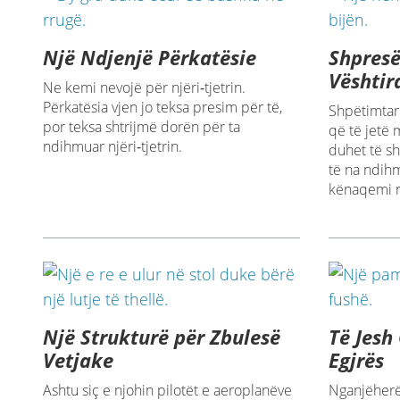
Një Ndjenjë Përkatësie
Shpresë
Vështir
Ne kemi nevojë për njëri‑tjetrin.
Përkatësia vjen jo teksa presim për të,
Shpëtimtar
por teksa shtrijmë dorën për ta
që të jetë 
ndihmuar njëri‑tjetrin.
duhet të s
të na ndihm
kënaqemi n
Një Strukturë për Zbulesë
Të Jesh
Vetjake
Egjrës
Ashtu siç e njohin pilotët e aeroplanëve
Nganjëherë