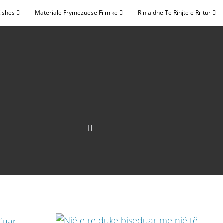
Kishës
Materiale Frymëzuese Filmike
Rinia dhe Të Rinjtë e Rritur