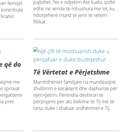
pajtohet. Ne e ndjekim Atë kudo, qoftë
për fëmijët
edhe në vende të mbushura me lot, ku
n kontribute
ndonjëherë mund të jemi të vetëm
rkrahin
fillikat.
e që do
Të Vërtetat e Përjetshme
Marrëdhëniet familjare na mundësojnë
 bëjmë me
zhvillimin e karakterit dhe dashurisë për
ë sprovat
njëri‑tjetrin. Perëndia dëshiron të
ërgatitemi
përpiqemi për ato bekime të Tij më të
na pret.
larta, duke i zbatuar urdhërimet e Tij.