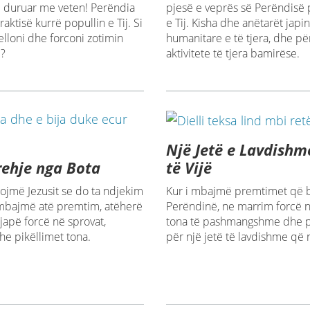
 të duruar me veten! Perëndia
pjesë e veprës së Perëndisë 
raktisë kurrë popullin e Tij. Si
e Tij. Kisha dhe anëtarët japi
lloni dhe forconi zotimin
humanitare e të tjera, dhe pë
j?
aktivitete të tjera bamirëse.
Një Jetë e Lavdishm
rehje nga Bota
të Vijë
ojmë Jezusit se do ta ndjekim
Kur i mbajmë premtimet që
mbajmë atë premtim, atëherë
Perëndinë, ne marrim forcë n
 japë forcë në sprovat,
tona të pashmangshme dhe p
he pikëllimet tona.
për një jetë të lavdishme që 