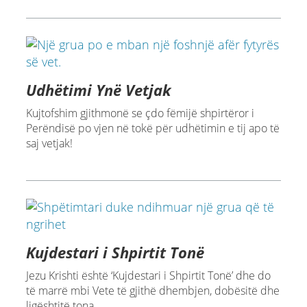
Udhëtimi Ynë Vetjak
Kujtofshim gjithmonë se çdo fëmijë shpirtëror i
Perëndisë po vjen në tokë për udhëtimin e tij apo të
saj vetjak!
Kujdestari i Shpirtit Tonë
Jezu Krishti është ‘Kujdestari i Shpirtit Tonë’ dhe do
të marrë mbi Vete të gjithë dhembjen, dobësitë dhe
ligështitë tona.